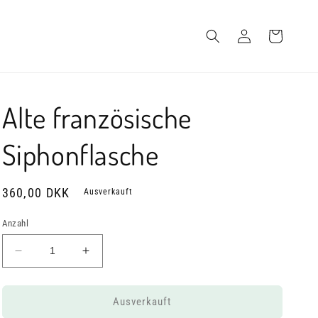
Einloggen
Warenkorb
Alte französische
Siphonflasche
Normaler
360,00 DKK
Ausverkauft
Preis
Anzahl
Verringere
Erhöhe
die
die
Menge
Menge
für
für
Ausverkauft
Alte
Alte